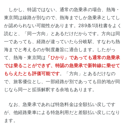
しかし、特認ではない、通常の急乗承の場合、熱海・
東京間は線路が別なので、熱海までしか急乗承としてし
か認められない可能性があります。289条1項柱書をよく
読むと、「同一方向」とあるだけだからです。方向は同
一であっても、経路が違っていたら分岐駅、すなわち熱
海までと考えるのが制度趣旨に適合します。したがっ
て、熱海・東京間は
「ひかり」であっても
通常の急乗承
では乗ることができず、
特認の急乗承で新幹線に乗せて
もらえたとも評価可能です
。「方向」とあるだけなの
で、旅客優位とし、一部経路が別であっても目的地が同
じなら同一と拡張解釈する余地もあります。
なお、急乗承であれば特急料金は全額払い戻しです
が、他経路乗車による特急利用だと差額払い戻しになり
ます。