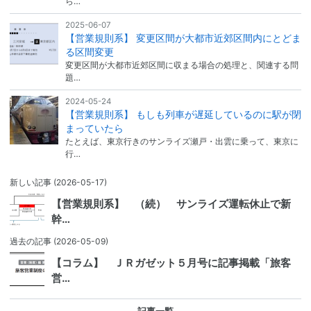
ら…
2025-06-07
【営業規則系】 変更区間が大都市近郊区間内にとどま
る区間変更
変更区間が大都市近郊区間に収まる場合の処理と、関連する問
題…
2024-05-24
【営業規則系】 もしも列車が遅延しているのに駅が閉
まっていたら
たとえば、東京行きのサンライズ瀬戸・出雲に乗って、東京に
行…
新しい記事
(2026-05-17)
【営業規則系】 （続） サンライズ運転休止で新
幹…
過去の記事
(2026-05-09)
【コラム】 ＪＲガゼット５月号に記事掲載「旅客
営…