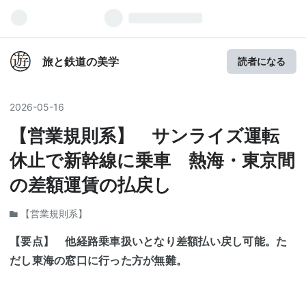
旅と鉄道の美学
読者になる
2026
-
05
-
16
【営業規則系】 サンライズ運転
休止で新幹線に乗車 熱海・東京間
の差額運賃の払戻し
【営業規則系】
【要点】 他経路乗車扱いとなり差額払い戻し可能。た
だし東海の窓口に行った方が無難。